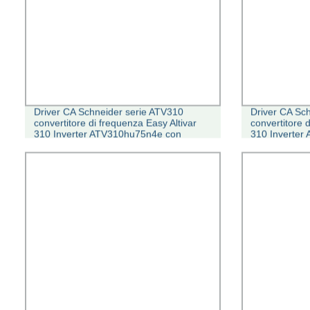
Driver CA Schneider serie ATV310
Driver CA Sc
convertitore di frequenza Easy Altivar
convertitore 
310 Inverter ATV310hu75n4e con
310 Inverter
azionamento a frequenza variabile da
azionamento a
0.37~22 kw
0.37~22 kw