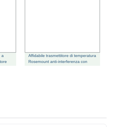
e a
Affidabile trasmettitore di temperatura
tore
Rosemount anti-interferenza con
P per
lunga distanza di trasmissione e.
IP65