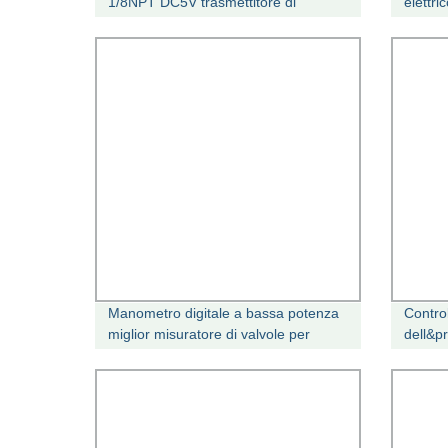
1/8NPT DC5V trasmettitore di
elettri
pressione per gas Sensore livello
IP68,
liquido olio
Manometro digitale a bassa potenza
Contro
miglior misuratore di valvole per
dell&p
serbatoi Scuba
irrigaz
wirele