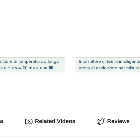
ttitore di temperatura a lunga
Interruttore di livello intelligent
a c.c. da 4-20 ma a due fili
prova di esplosione per misura
CD
digitale Modbus MPM5589 PN
microsensore Con IP65 per
l&prime;acqua
na
Related Videos
Reviews