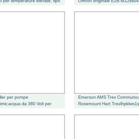
co per temperature elevate, tipo
Omron originale E2B-M12ks04
 15 mm
B1/M12kn08-M1-B1/M18ks05
ller per pompe
Emerson AMS Trex Communic
rime;acqua da 380 Volt per
Rosemount Hart Trexlhpklws1
ione di aziende agricole mobili
Hart portatile Dispositivo
ss
Communicator