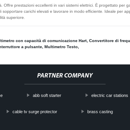
ità. Offre prestazioni eccellenti in vari sistemi elettrici. È progettato 
i sopportare carichi elevati e lavorare in modo efficiente. Ideale per app
lità superiore.
timetro con capacità di comunicazione Hart
,
Convertitore di freq
nterruttore a pulsante
,
Multimetro Testo
,
PARTNER COMPANY
Me
abb soft starter
electric car stations
cable tv surge protector
brass casting