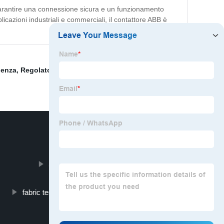
per garantire una connessione sicura e un funzionamento
licazioni industriali e commerciali, il contattore ABB è
uenza
,
Regolatore di livello dell'acqua
,
Multimetro
,
aluminum heat sink extrusion
fabric tensile strength tester