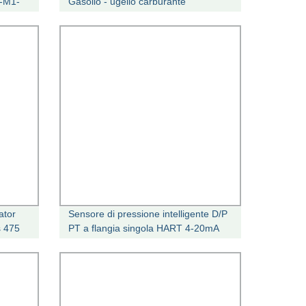
-M1-
Gasolio - ugello carburante
-M1-C1
ator
Sensore di pressione intelligente D/P
s 475
PT a flangia singola HART 4-20mA
alto Trasmettitore di livello diaframma
di precisione