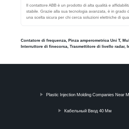
Il contattore ABB è un prodotto di alta qualità e affidabil
stabile. Grazie alla sua tecnologia avanzata, è in grado d
una scelta sicura per chi cerca soluzioni elettriche di qua
Contatore di frequenza
,
Pinza amperometrica Uni T
,
Mul
Interruttore di finecorsa
,
Trasmettitore di livello radar
,
I
Plastic Injection Molding Companies Near 
Кабельный Ввод 40 Мм