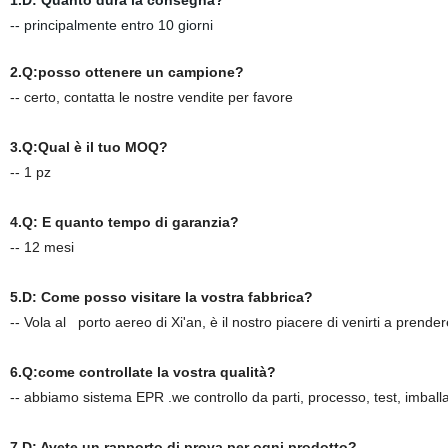
1.D: Quanto dura la consegna?
-- principalmente entro 10 giorni
2.Q:posso ottenere un campione?
-- certo, contatta le nostre vendite per favore
3.Q:Qual è il tuo MOQ?
-- 1 pz
4.Q: E quanto tempo di garanzia?
-- 12 mesi
5.D: Come posso visitare la vostra fabbrica?
-- Vola al
porto aereo di Xi'an, è il nostro piacere di venirti a prender
6.Q:come controllate la vostra qualità?
-- abbiamo sistema EPR .we controllo da parti, processo, test, imball
7.
D: Avete un rapporto di prova per ogni prodotto?