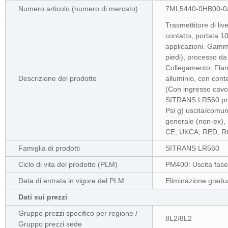
Numero articolo (numero di mercato)
7ML5440-0HB00-0
Trasmettitore di li
contatto, portata 10
applicazioni. Gamm
piedi), processo da
Collegamento: Flang
Descrizione del prodotto
alluminio, con cont
(Con ingresso cavo)
SITRANS LR560 pres
Psi g) uscita/comu
generale (non-ex),
CE, UKCA, RED, RCM 
Famiglia di prodotti
SITRANS LR560
Ciclo di vita del prodotto (PLM)
PM400: Uscita fase
Data di entrata in vigore del PLM
Eliminazione gradua
Dati sui prezzi
Gruppo prezzi specifico per regione /
8L2/8L2
Gruppo prezzi sede