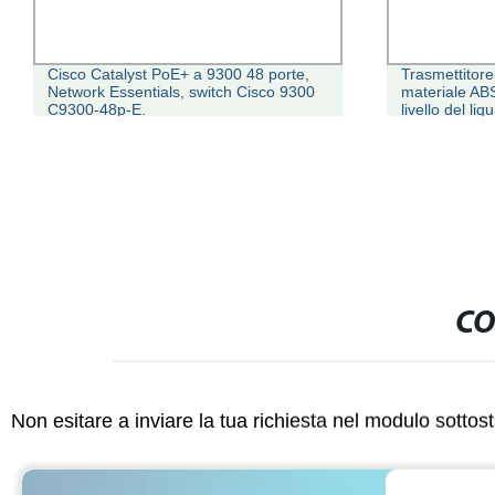
o Catalyst PoE+ a 9300 48 porte,
Trasmettitore di livello a 
ork Essentials, switch Cisco 9300
materiale ABS Hju830 ind
0-48p-E.
livello del liquido a ultras
CO
Non esitare a inviare la tua richiesta nel modulo sotto